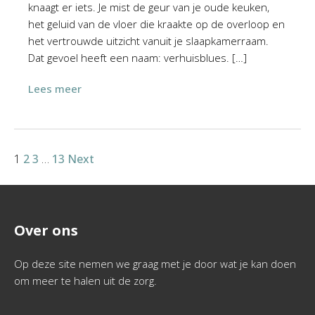
knaagt er iets. Je mist de geur van je oude keuken,
het geluid van de vloer die kraakte op de overloop en
het vertrouwde uitzicht vanuit je slaapkamerraam.
Dat gevoel heeft een naam: verhuisblues. […]
Lees meer
1
2
3
…
13
Next
Over ons
Op deze site nemen we graag met je door wat je kan doen
om meer te halen uit de zorg.