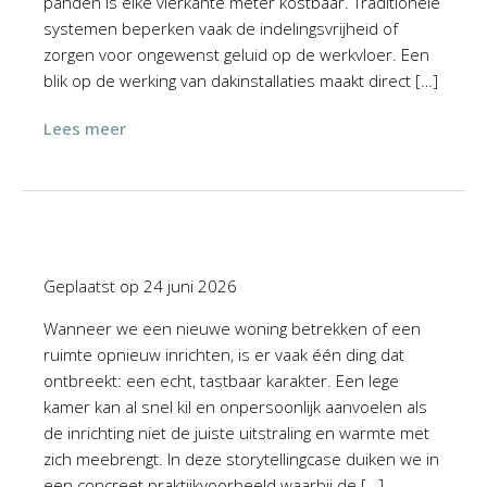
panden is elke vierkante meter kostbaar. Traditionele
systemen beperken vaak de indelingsvrijheid of
zorgen voor ongewenst geluid op de werkvloer. Een
blik op de werking van dakinstallaties maakt direct […]
Lees meer
Geplaatst op
24 juni 2026
Wanneer we een nieuwe woning betrekken of een
ruimte opnieuw inrichten, is er vaak één ding dat
ontbreekt: een echt, tastbaar karakter. Een lege
kamer kan al snel kil en onpersoonlijk aanvoelen als
de inrichting niet de juiste uitstraling en warmte met
zich meebrengt. In deze storytellingcase duiken we in
een concreet praktijkvoorbeeld waarbij de […]