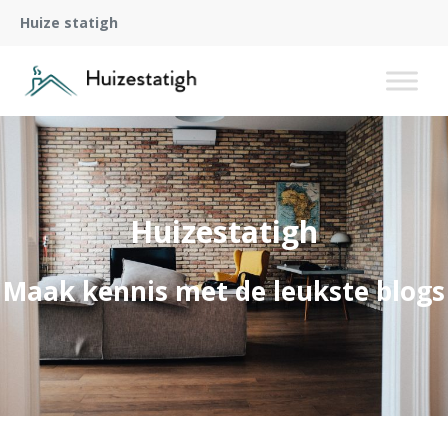
Huize statigh
Huizestatigh
Maak kennis met de leukste blogs