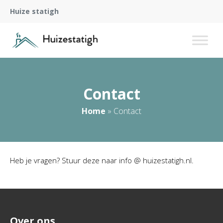
Huize statigh
Contact
Home
»
Contact
Heb je vragen? Stuur deze naar info @ huizestatigh.nl.
Over ons