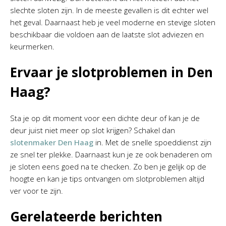
slechte sloten zijn. In de meeste gevallen is dit echter wel
het geval. Daarnaast heb je veel moderne en stevige sloten
beschikbaar die voldoen aan de laatste slot adviezen en
keurmerken.
Ervaar je slotproblemen in Den
Haag?
Sta je op dit moment voor een dichte deur of kan je de
deur juist niet meer op slot krijgen? Schakel dan
slotenmaker Den Haag
in. Met de snelle spoeddienst zijn
ze snel ter plekke. Daarnaast kun je ze ook benaderen om
je sloten eens goed na te checken. Zo ben je gelijk op de
hoogte en kan je tips ontvangen om slotproblemen altijd
ver voor te zijn.
Gerelateerde berichten