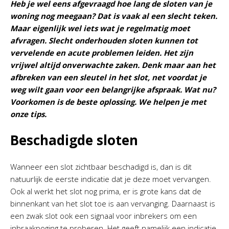
Heb je wel eens afgevraagd hoe lang de sloten van je
woning nog meegaan? Dat is vaak al een slecht teken.
Maar eigenlijk wel iets wat je regelmatig moet
afvragen. Slecht onderhouden sloten kunnen tot
vervelende en acute problemen leiden. Het zijn
vrijwel altijd onverwachte zaken. Denk maar aan het
afbreken van een sleutel in het slot, net voordat je
weg wilt gaan voor een belangrijke afspraak. Wat nu?
Voorkomen is de beste oplossing. We helpen je met
onze tips.
Beschadigde sloten
Wanneer een slot zichtbaar beschadigd is, dan is dit
natuurlijk de eerste indicatie dat je deze moet vervangen.
Ook al werkt het slot nog prima, er is grote kans dat de
binnenkant van het slot toe is aan vervanging. Daarnaast is
een zwak slot ook een signaal voor inbrekers om een
inbraakpoging te proberen. Het geeft namelijk een indicatie