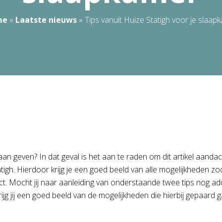
me
»
Laatste nieuws
»
Tips vanuit Huize Statigh voor je slaap
an geven? In dat geval is het aan te raden om dit artikel aanda
 Statigh. Hierdoor krijg je een goed beeld van alle mogelijkheden
. Mocht jij naar aanleiding van onderstaande twee tips nog addi
ijg jij een goed beeld van de mogelijkheden die hierbij gepaard 