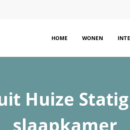
HOME
WONEN
INT
uit Huize Statig
slaapkamer