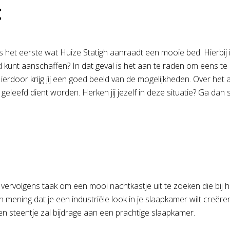
t
 is het eerste wat Huize Statigh aanraadt een mooie bed. Hierbi
bed kunt aanschaffen? In dat geval is het aan te raden om eens te
ierdoor krijg jij een goed beeld van de mogelijkheden. Over het
leefd dient worden. Herken jij jezelf in deze situatie? Ga dan 
 vervolgens taak om een mooi nachtkastje uit te zoeken die bij he
 van mening dat je een industriële look in je slaapkamer wilt cre
een steentje zal bijdrage aan een prachtige slaapkamer.